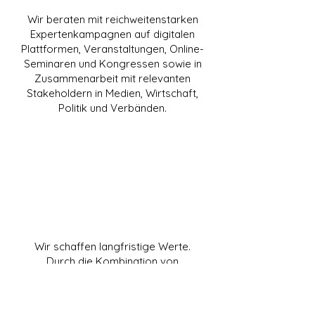
Wir beraten mit reichweitenstarken
Expertenkampagnen auf digitalen
Plattformen, Veranstaltungen, Online-
Seminaren und Kongressen sowie in
Zusammenarbeit mit relevanten
Stakeholdern in Medien, Wirtschaft,
Politik und Verbänden.
Wertschöpfung
durch Fakten
Wir schaffen langfristige Werte.
Durch die Kombination von
fundierter Analyse und
zielgerichteter Kommunikation helfen
wir unseren Kunden, sich mit