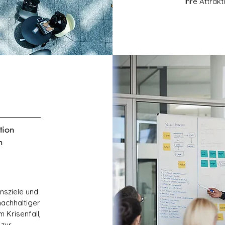
Ihre
Attrakt
tion
n
nsziele und
nachhaltiger
 Krisenfall,
 zur