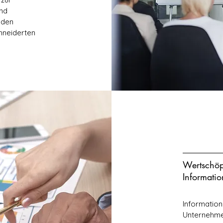
nd
 den
hneiderten
Wertschöp
Informati
Information
Unternehme