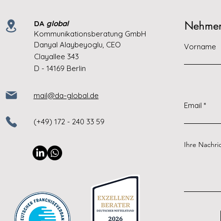
DA
global
Nehmen 
Kommunikationsberatung GmbH
Danyal Alaybeyoglu, CEO
Vorname
Clayallee 343
D - 14169 Berlin
mail@da-global.de
Email
(+49) 172 - 240 33 59
Ihre Nachri