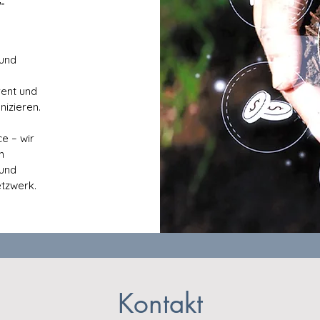
-
 und
rent und
izieren.
e – wir
n
 und
etzwerk.
Kontakt