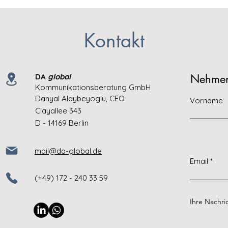
Kontakt
DA
global
Nehmen 
Kommunikationsberatung GmbH
Danyal Alaybeyoglu, CEO
Vorname
Clayallee 343
D - 14169 Berlin
mail@da-global.de
Email
(+49) 172 - 240 33 59
Ihre Nachri