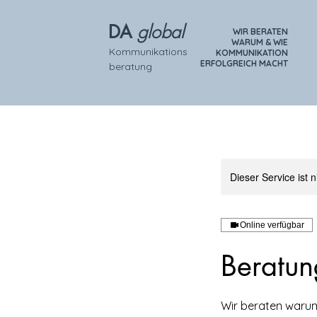
global
DA
WIR BERATEN
WARUM & WIE
Kommunikations
KOMMUNIKATION
ERFOLGREICH MACHT
beratung
Dieser Service ist 
Online verfügbar
Beratun
Wir beraten waru